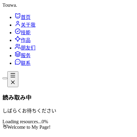
Touwa
.
首页
关于我
技能
作品
朋友们
服务
联系
読み取み中
しばらくお待ちください
Loading resources...
0%
👋
Welcome to My Page!